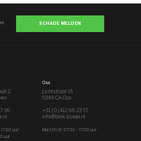
nl
SCHADE MELDEN
Oss
aat 2
Lichtstraat 15
nen
5349 CA Oss
7 36.
+31 (0) 412 65 23 72
e.nl
info@blok-boeije.nl
 17:30 uur
Ma t/m Vr: 07:30 - 17:00 uur
00 uur