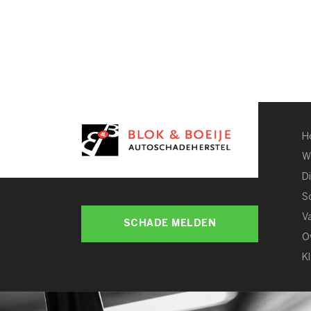
Home
Werkplaats
Diensten
Schade Melden
Vacatures
Over ons
Klantenservice
H
W
D
S
V
SCHADE MELDEN
O
K