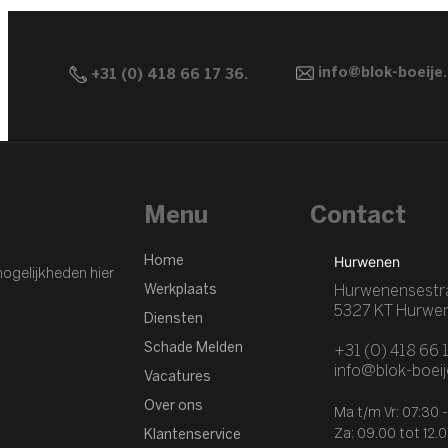
info@blok-boeije.
+31 (0) 418 66 17 36.
Menu
Contact
Hurwenen
Home
ogelijkheden hier
Werkplaats
Hurwenensestr
5327 KT Hurwe
Diensten
Schade Melden
+31 (0) 418 66 1
info@blok-boeij
Vacatures
Over ons
Ma t/m Vr: 07:30 -
Za: 09.00 tot 12.
Klantenservice