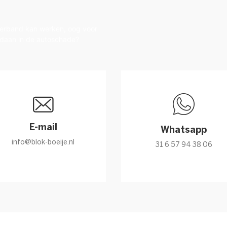
mverband kan werken, oog voor
gedaan in de autoschade?
E-mail
Whatsapp
info@blok-boeije.nl
31 6 57 94 38 06