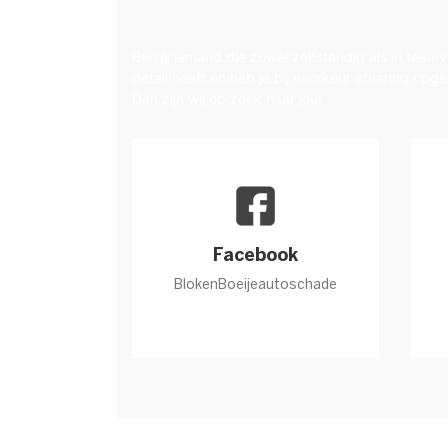
Ben jij iemand die zowel zelfstandig als in tea
detail heeft en heb je bij voorkeur ervaring op
Dan zijn wij op zoek naar jou!
Facebook
BlokenBoeijeautoschade