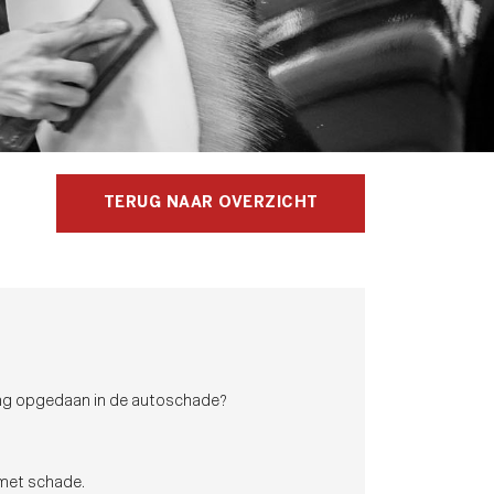
TERUG NAAR OVERZICHT
aring opgedaan in de autoschade?
 met schade.