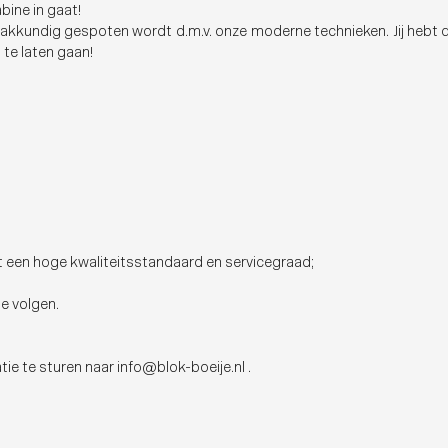
bine in gaat!
 vakkundig gespoten wordt d.m.v. onze moderne technieken. Jij hebt d
 te laten gaan!
t een hoge kwaliteitsstandaard en servicegraad;
e volgen.
ie te sturen naar info@blok-boeije.nl .