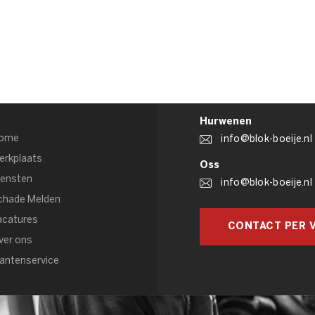
Hurwenen
ome
info@blok-boeije.nl
erkplaats
Oss
iensten
info@blok-boeije.nl
chade Melden
acatures
CONTACT PER V
ver ons
lantenservice