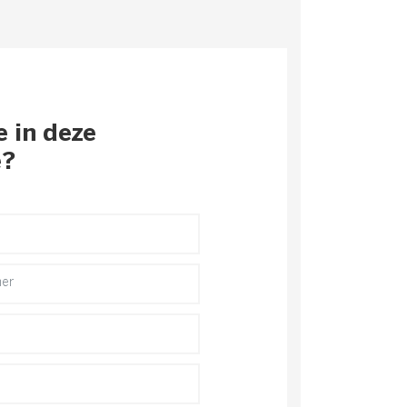
e in deze
e?