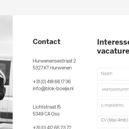
Contact
Interess
vacatur
Hurwenensestraat 2
5327 KT Hurwenen
+31 (0) 418 66 17 36
info@blok-boeije.nl
Lichtstraat 15
5349 CA Oss
CV (Max 4mb)
+31 (0) 412 65 23 72